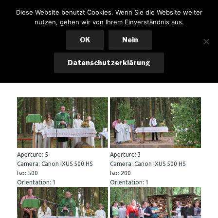
Zum
KSK LOHKIRCHEN
Diese Website benutzt Cookies. Wenn Sie die Website weiter
Inhalt
nutzen, gehen wir von Ihrem Einverständnis aus.
Menü
springen
OK
Nein
Datenschutzerklärung
Waldfest 2013
Aperture: 5
Aperture: 3
Camera: Canon IXUS 500 HS
Camera: Canon IXUS 500 HS
Iso: 500
Iso: 200
Orientation: 1
Orientation: 1