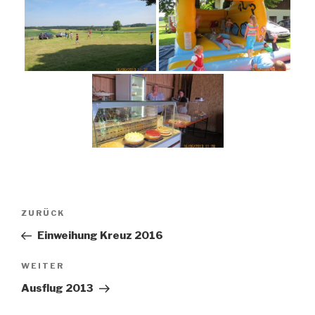
Beitragsnavigation
Vorheriger
ZURÜCK
Beitrag
Einweihung Kreuz 2016
Nächster
WEITER
Beitrag
Ausflug 2013