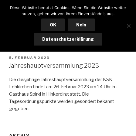
Zum
KSK LOHKIRCHEN
Diese Website benutzt Cookies. Wenn Sie die Website weiter
Inhalt
nutzen, gehen wir von Ihrem Einverständnis aus.
Menü
springen
OK
Nein
Datenschutzerklärung
MONAT:
FEBRUAR 2023
VERÖFFENTLICHT
5. FEBRUAR 2023
AM
Jahreshauptversammlung 2023
Die diesjährige Jahreshauptversammlung der KSK
Lohkirchen findet am 26. Februar 2023 um 14 Uhr im
Gasthaus Spirkl in Hinkerding statt. Die
Tagesordnungspunkte werden gesondert bekannt
gegeben.
ARCHIV