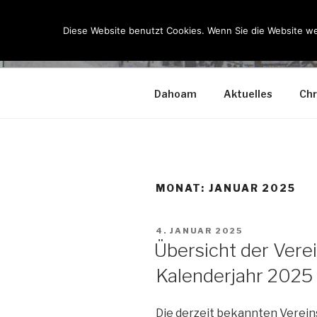
Zum
Inhalt
Diese Website benutzt Cookies. Wenn Sie die Website we
KSK LOHK
springen
Dahoam
Aktuelles
Chr
MONAT:
JANUAR 2025
VERÖFFENTLICHT
4. JANUAR 2025
AM
Übersicht der Vere
Kalenderjahr 2025
Die derzeit bekannten Verein