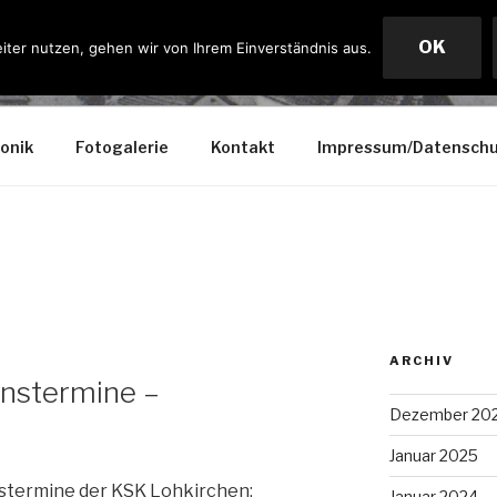
OK
iter nutzen, gehen wir von Ihrem Einverständnis aus.
IRCHEN
onik
Fotogalerie
Kontakt
Impressum/Datenschu
ARCHIV
instermine –
Dezember 20
Januar 2025
stermine der KSK Lohkirchen:
Januar 2024