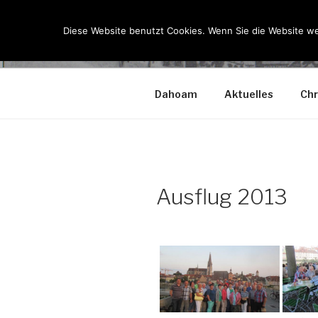
Zum
Inhalt
Diese Website benutzt Cookies. Wenn Sie die Website we
KSK LOHK
springen
Dahoam
Aktuelles
Chr
Ausflug 2013