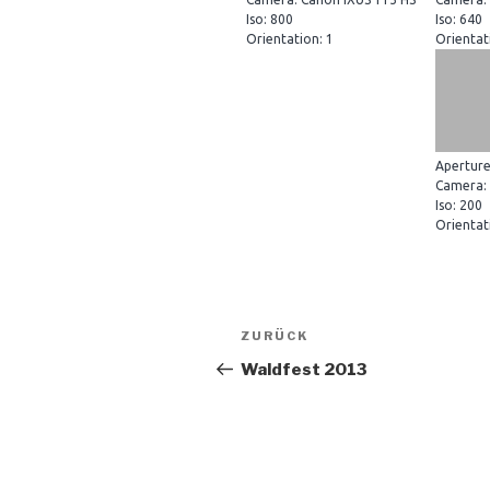
Iso: 800
Iso: 640
Orientation: 1
Orientat
Aperture
Camera: 
Iso: 200
Orientat
Beitragsnavigation
Vorheriger
ZURÜCK
Beitrag
Waldfest 2013