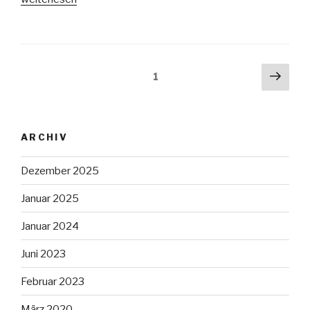
zur
Jahreshauptversammlung
2019“
Beitragsnavigation
Näch
Seite
1
Seit
ARCHIV
Dezember 2025
Januar 2025
Januar 2024
Juni 2023
Februar 2023
März 2020