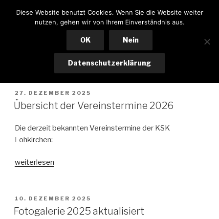
Zum
KSK LOHKIRCHEN
Diese Website benutzt Cookies. Wenn Sie die Website weiter
Inhalt
nutzen, gehen wir von Ihrem Einverständnis aus.
Menü
springen
OK
Nein
Datenschutzerklärung
AUTOR:
ADMIN
VERÖFFENTLICHT
27. DEZEMBER 2025
AM
Übersicht der Vereinstermine 2026
Die derzeit bekannten Vereinstermine der KSK
Lohkirchen:
„Übersicht
weiterlesen
der
Vereinstermine
2026“
VERÖFFENTLICHT
10. DEZEMBER 2025
AM
Fotogalerie 2025 aktualisiert