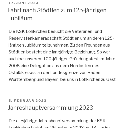
VERÖFFENTLICHT
17. JUNI 2023
AM
Fahrt nach Stödtlen zum 125-jährigen
Jubiläum
Die KSK Lohkirchen besucht die Veteranen- und
Reservistenkameradschaft Stödtlen um an deren 125-
jährigen Jubiläum teilzunehmen. Zu den Freunden aus
Stödtlen besteht eine langjährige Beziehung. So war
auch bei unserem 100-jährigen Gründungsfest im Jahre
2008 eine Delegation aus dem Nordosten des
Ostalbkreises, an der Landesgrenze von Baden-
Württemberg und Bayern, bei uns in Lohkirchen zu Gast.
VERÖFFENTLICHT
5. FEBRUAR 2023
AM
Jahreshauptversammlung 2023
Die diesjährige Jahreshauptversammlung der KSK
Lohkirchen findet am 26. Februar 2023 um 14 Uhr im