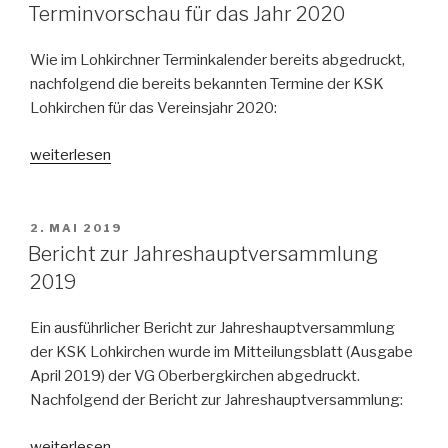
AM
Terminvorschau für das Jahr 2020
Wie im Lohkirchner Terminkalender bereits abgedruckt,
nachfolgend die bereits bekannten Termine der KSK
Lohkirchen für das Vereinsjahr 2020:
„Terminvorschau
weiterlesen
für
das
Jahr
VERÖFFENTLICHT
2. MAI 2019
AM
2020“
Bericht zur Jahreshauptversammlung
2019
Ein ausführlicher Bericht zur Jahreshauptversammlung
der KSK Lohkirchen wurde im Mitteilungsblatt (Ausgabe
April 2019) der VG Oberbergkirchen abgedruckt.
Nachfolgend der Bericht zur Jahreshauptversammlung:
„Bericht
weiterlesen