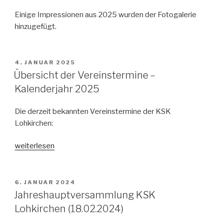
Einige Impressionen aus 2025 wurden der Fotogalerie
hinzugefügt.
VERÖFFENTLICHT
4. JANUAR 2025
AM
Übersicht der Vereinstermine –
Kalenderjahr 2025
Die derzeit bekannten Vereinstermine der KSK
Lohkirchen:
„Übersicht
weiterlesen
der
Vereinstermine
–
VERÖFFENTLICHT
6. JANUAR 2024
AM
Kalenderjahr
Jahreshauptversammlung KSK
2025“
Lohkirchen (18.02.2024)