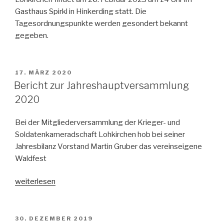
Gasthaus Spirkl in Hinkerding statt. Die
Tagesordnungspunkte werden gesondert bekannt
gegeben.
VERÖFFENTLICHT
17. MÄRZ 2020
AM
Bericht zur Jahreshauptversammlung
2020
Bei der Mitgliederversammlung der Krieger- und
Soldatenkameradschaft Lohkirchen hob bei seiner
Jahresbilanz Vorstand Martin Gruber das vereinseigene
Waldfest
„Bericht
weiterlesen
zur
Jahreshauptversammlung
2020“
VERÖFFENTLICHT
30. DEZEMBER 2019