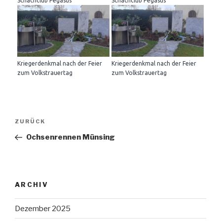
Schachclub Pegasus
Schachclub Pegasus
Kriegerdenkmal nach der Feier
Kriegerdenkmal nach der Feier
zum Volkstrauertag
zum Volkstrauertag
Beitragsnavigation
Vorheriger
ZURÜCK
Beitrag
Ochsenrennen Münsing
ARCHIV
Dezember 2025