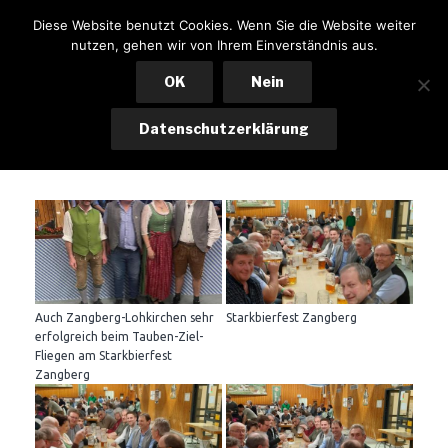
Zum
KSK LOHKIRCHEN
Diese Website benutzt Cookies. Wenn Sie die Website weiter
Inhalt
nutzen, gehen wir von Ihrem Einverständnis aus.
Menü
springen
OK
Nein
Datenschutzerklärung
Impressionen 2025
Auch Zangberg-Lohkirchen sehr
Starkbierfest Zangberg
erfolgreich beim Tauben-Ziel-
Fliegen am Starkbierfest
Zangberg