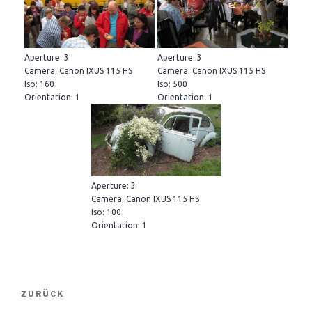
Aperture: 3
Aperture: 3
Camera: Canon IXUS 115 HS
Camera: Canon IXUS 115 HS
Iso: 160
Iso: 500
Orientation: 1
Orientation: 1
Aperture: 3
Camera: Canon IXUS 115 HS
Iso: 100
Orientation: 1
Beitragsnavigation
Vorheriger
ZURÜCK