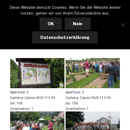
Zum
KSK LOHKIRCHEN
Diese Website benutzt Cookies. Wenn Sie die Website weiter
Inhalt
nutzen, gehen wir von Ihrem Einverständnis aus.
Menü
springen
OK
Nein
Datenschutzerklärung
Ausflug Veitshöchheim2011
Aperture: 3
Aperture: 3
Camera: Canon IXUS 115 HS
Camera: Canon IXUS 115 HS
Iso: 100
Iso: 100
Orientation: 1
Orientation: 1