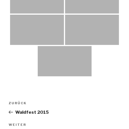
Beitragsnavigation
Vorheriger
ZURÜCK
Beitrag
Waldfest 2015
Nächster
WEITER