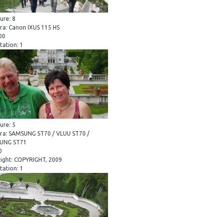
ure: 8
a: Canon IXUS 115 HS
200
tation: 1
ure: 5
a: SAMSUNG ST70 / VLUU ST70 /
UNG ST71
0
ight: COPYRIGHT, 2009
tation: 1