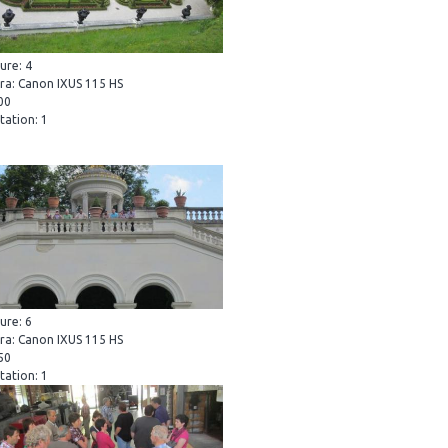
ure: 4
a: Canon IXUS 115 HS
100
tation: 1
ure: 6
a: Canon IXUS 115 HS
250
tation: 1