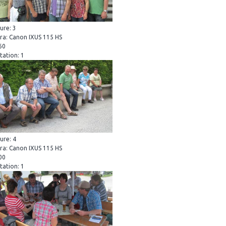
ure: 3
a: Canon IXUS 115 HS
160
tation: 1
ure: 4
a: Canon IXUS 115 HS
100
tation: 1