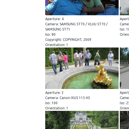
Aperture: 4
Apert
Camera: SAMSUNG ST70 / VLUU ST70 /
Camer
SAMSUNG ST71
Iso: 
Iso: 80
Orien
Copyright: COPYRIGHT, 2009
Orientation: 1
Aperture: 3
Apert
Camera: Canon IXUS 115 HS
Camer
Iso: 100
Iso: 
Orientation: 1
Orien