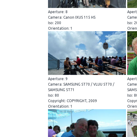
Aperture: 8
Apert
Camera: Canon IXUS 115 HS
Camer
Iso: 200
Iso: 
Orientation: 1
Orien
Aperture: 9
Apert
Camera: SAMSUNG ST70 / VLUU ST70 /
Camer
SAMSUNG ST71
SAMS
Iso: 80
Iso: 8
Copyright: COPYRIGHT, 2009
Copyr
Orientation: 1
Orien