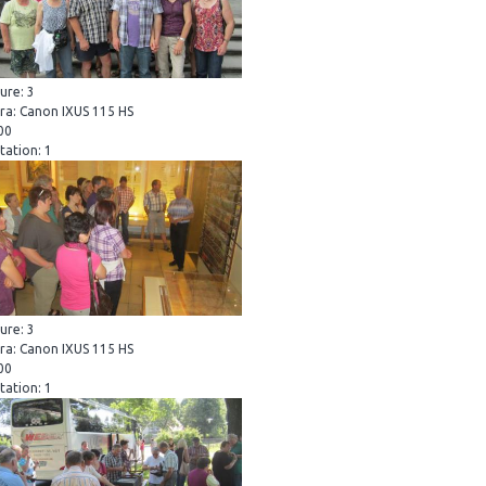
ure: 3
a: Canon IXUS 115 HS
200
tation: 1
ure: 3
a: Canon IXUS 115 HS
800
tation: 1