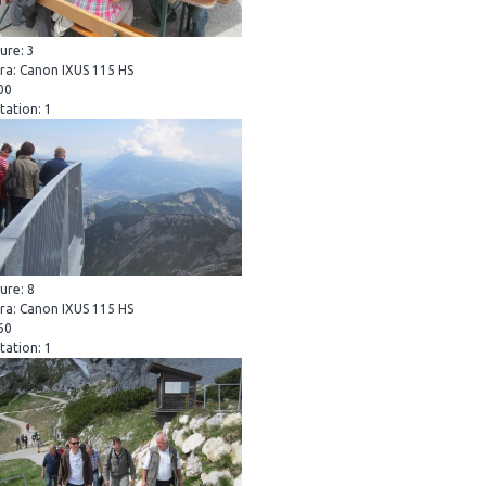
ure: 3
a: Canon IXUS 115 HS
200
tation: 1
ure: 8
a: Canon IXUS 115 HS
160
tation: 1